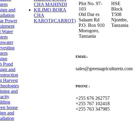
Plot No. 97-
HSE
stem
CHA MAHINDI
103
Block
sign and
KILIMO BORA
Old Dar es
T508
tallation
CHA
Salaam Rd
Njombe,
lar Power
KAROTI(CARROT)
P.O. Box 910
Tanzania
uipment
Morogoro,
d Water
Tanzania
stem
inwater
vesting
stem
EMAIL:
sign
sh Pond
sales@greenagriculturetz.com
sign and
struction
t Harvest
chnologies
PHONE :
ining and
acity
+255 676 262757
lding
+255 767 102418
een house
+255 763 347985
ign and
tallation