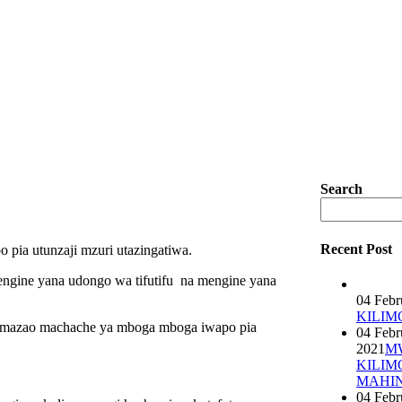
Search
Recent Post
 pia utunzaji mzuri utazingatiwa.
gine yana udongo wa tifutifu na mengine yana
04 Febr
KILIM
a mazao machache ya mboga mboga iwapo pia
04 Febr
2021
M
KILIM
MAHI
04 Febr