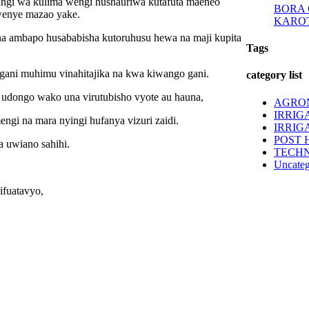
ingi wa kulima wengi hushauriwa kutafuta maeneo
BORA
wenye mazao yake.
KAROT
a ambapo husababisha kutoruhusu hewa na maji kupita
Tags
gani muhimu vinahitajika na kwa kiwango gani.
category list
udongo wako una virutubisho vyote au hauna,
AGRO
IRRIG
ngi na mara nyingi hufanya vizuri zaidi.
IRRIG
POST 
a uwiano sahihi.
TECH
Uncateg
ifuatavyo,