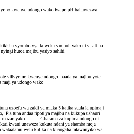
iliyopo kwenye udongo wako iwapo pH haitawezwa
akikisha vyombo vya kuweka sampuli yako ni visafi na
nyingi hutoa majibu yasiyo sahihi.
yote vilivyomo kwenye udongo. baada ya majibu yote
na maji ya udongo wako.
oefu wa zaidi ya miaka 5 katika suala la upimaji
 Pia tuna andaa ripoti ya majibu na kukupa ushauri
ora wa mazao yako. Gharama za kupima udongo ni
ekari kwani unaweza kukuta ndani ya shamba moja
zuri wataalamu wetu kufika na kuangalia mtawanyiko wa