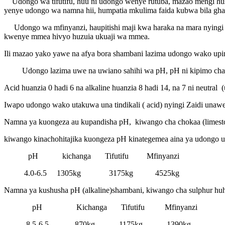
Udongo wa tifutifu, huu ni udongo wenye rutuba, mazao mengi hus
yenye udongo wa namna hii, humpatia mkulima faida kubwa bila gha
Udongo wa mfinyanzi, haupitishi maji kwa haraka na mara nyingi 
kwenye mmea hivyo huzuia ukuaji wa mmea.
Ili mazao yako yawe na afya bora shambani lazima udongo wako upi
Udongo lazima uwe na uwiano sahihi wa pH, pH ni kipimo cha alk
Acid huanzia 0 hadi 6 na alkaline huanzia 8 hadi 14, na 7 ni neutr
Iwapo udongo wako utakuwa una tindikali ( acid) nyingi Zaidi unawe
Namna ya kuongeza au kupandisha pH, kiwango cha chokaa (limesto
kiwango kinachohitajika kuongeza pH kinategemea aina ya udongo u
pH kichanga Tifutifu Mfinyanzi
4.0-6.5 1305kg 3175kg 4525kg
Namna ya kushusha pH (alkaline)shambani, kiwango cha sulphur huh
pH Kichanga Tifutifu Mfinyanzi
8.5-6.5 870kg 1175kg 1390kg