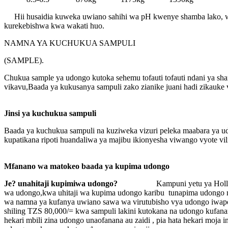
Hii husaidia kuweka uwiano sahihi wa pH kwenye shamba lako, w
kurekebishwa kwa wakati huo.
NAMNA YA KUCHUKUA SAMPULI
(SAMPLE).
Chukua sample ya udongo kutoka sehemu tofauti tofauti ndani ya sh
vikavu,Baada ya kukusanya sampuli zako zianike juani hadi zikauke v
Jinsi ya kuchukua sampuli
Baada ya kuchukua sampuli na kuziweka vizuri peleka maabara ya u
kupatikana ripoti huandaliwa ya majibu ikionyesha viwango vyote v
Mfanano wa matokeo baada ya kupima udongo
Je? unahitaji kupimiwa udongo?
Kampuni yetu ya Holly Green A
wa udongo,kwa uhitaji wa kupima udongo karibu tunapima udongo na 
wa namna ya kufanya uwiano sawa wa virutubisho vya udongo iw
shiling TZS 80,000/= kwa sampuli lakini kutokana na udongo kufan
hekari mbili zina udongo unaofanana au zaidi , pia hata hekari moja