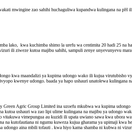
akati mwingine zao sahihi huchaguliwa kupandwa kulingana na pH 
amba lako, kwa kuchimba shimo la urefu wa centimita 20 hadi 25 na h
izuri ili ziweze kutoa majibu sahihi, sampuli zenye unyevunyevu mara 
dongo kwa maandalizi ya kupima udongo wako ili kujua virutubisho v
ilivyopo kwenye udongo. baada ya hapo ushauri unatolewa kulingana 
gric Group Limited ina uzoefu mkubwa wa kupima udongo tuna uz
kutoa ushauri wa zao lipi ulime kulingana na majibu ya udongo wako,
apo vitakuwa vimepungua au kuzidi ili upata uwiano sawa kwa ub
ana na kutofautiana ni ngumu kuweza kujua gharama ya upimaji kwa h
 ina udongo aina mbili tofauti . kwa hiyo kama shamba ni kubwa ni vi