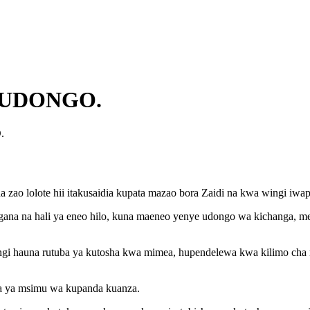
 UDONGO.
.
ao lolote hii itakusaidia kupata mazao bora Zaidi na kwa wingi iwapo
 na hali ya eneo hilo, kuna maeneo yenye udongo wa kichanga, men
gi hauna rutuba ya kutosha kwa mimea, hupendelewa kwa kilimo ch
la ya msimu wa kupanda kuanza.