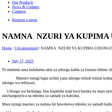
Our Products
News & Updates
Contacts
Request a quote
NAMNA NZURI YA KUPIMA
Home
/
Uncategorized
/ NAMNA NZURI YA KUPIMA UDONGO
July 17, 2025
Ni muhimu sana kufahamu aina ya udongo kabla ya kuanza kilimo cha z
Maeneo mengi hapa nchini yana udongo tofauti tofauti kulingana
udongo wa mfinyazi,
Udongo wa kichanga, huu hupitisha maji kwa haraka na mara nyin
utachanganywa na mbolea ya samadi ya kutosha,
Mara nyingi maeneo ya namna hii huwekewa mbolea ya samadi kab