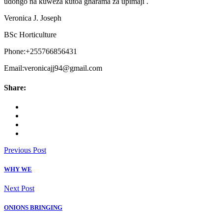
udongo na kuweza kutoa gharama za upimaji .
Veronica J. Joseph
BSc Horticulture
Phone:+255766856431
Email:veronicajj94@gmail.com
Share:
Previous Post
WHY WE
Next Post
ONIONS BRINGING