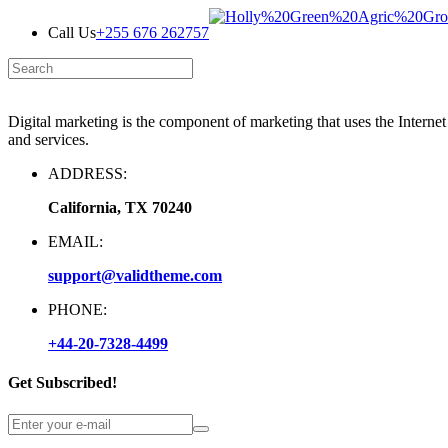
Call Us
+255 676 262757
Digital marketing is the component of marketing that uses the Interne
and services.
ADDRESS:
California, TX 70240
EMAIL:
support@validtheme.com
PHONE:
+44-20-7328-4499
Get Subscribed!