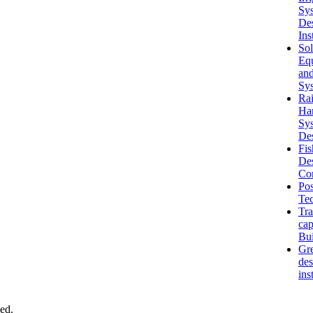
Sy
De
Ins
So
Eq
an
Sy
Ra
Har
Sy
De
Fi
De
Con
Pos
Te
Tra
cap
Bui
Gr
des
ins
ed.