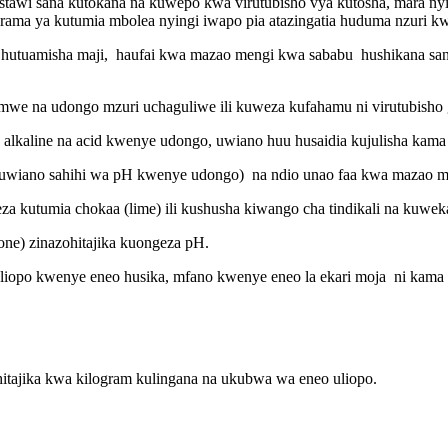
tawi sana kutokana na kuwepo kwa virutubisho vya kutosha, mara ny
rama ya kutumia mbolea nyingi iwapo pia atazingatia huduma nzuri k
hutuamisha maji, haufai kwa mazao mengi kwa sababu hushikana san
mwe na udongo mzuri uchaguliwe ili kuweza kufahamu ni virutubisho 
aline na acid kwenye udongo, uwiano huu husaidia kujulisha kama 
al (uwiano sahihi wa pH kwenye udongo) na ndio unao faa kwa mazao me
za kutumia chokaa (lime) ili kushusha kiwango cha tindikali na kuwek
ne) zinazohitajika kuongeza pH.
liopo kwenye eneo husika, mfano kwenye eneo la ekari moja ni kama 
itajika kwa kilogram kulingana na ukubwa wa eneo uliopo.