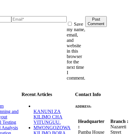
Post
Save
Comment
my name,
email,
and
website
in this
browser
for the
next time
I
comment.
Recent Articles
Contact Info
rm
ADDRESS:
nning and
KANUNI ZA
yout
KILIMO CHA
Headquarter
Branch :
l Testing
VITUNGUU.
:
Nazareti
 Analysis
MWONGOZOWA
Pamba House
Street
igation
KILIMO BORA