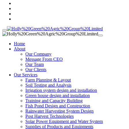
Home
About
Our Company
Message From CEO
Our Team
Our Clients
Our Services
Farm Planning & Layout
Soil Testing and Analysis
Irrigation system design and installation
Green house design and installation
Training and Capacity Building
Fish Pond Design and Construction
Rainwater Harvesting System Design
Post Harvest Technologies
Solar Power Equipment and Water System
Supplies of Products and Equipments