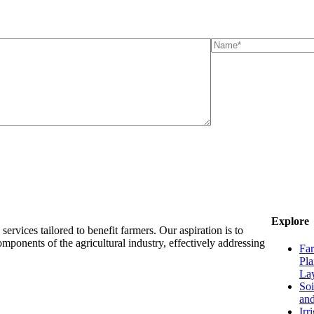
Explore
ervices tailored to benefit farmers. Our aspiration is to
mponents of the agricultural industry, effectively addressing
Fa
Pla
La
Soi
and
Irr